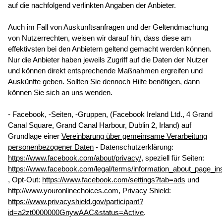
auf die nachfolgend verlinkten Angaben der Anbieter.
Auch im Fall von Auskunftsanfragen und der Geltendmachung
von Nutzerrechten, weisen wir darauf hin, dass diese am
effektivsten bei den Anbietern geltend gemacht werden können.
Nur die Anbieter haben jeweils Zugriff auf die Daten der Nutzer
und können direkt entsprechende Maßnahmen ergreifen und
Auskünfte geben. Sollten Sie dennoch Hilfe benötigen, dann
können Sie sich an uns wenden.
- Facebook, -Seiten, -Gruppen, (Facebook Ireland Ltd., 4 Grand
Canal Square, Grand Canal Harbour, Dublin 2, Irland) auf
Grundlage einer
Vereinbarung über gemeinsame Verarbeitung
personenbezogener Daten
- Datenschutzerklärung:
https://www.facebook.com/about/privacy/
, speziell für Seiten:
https://www.facebook.com/legal/terms/information_about_page_in
, Opt-Out:
https://www.facebook.com/settings?tab=ads
und
http://www.youronlinechoices.com
, Privacy Shield:
https://www.privacyshield.gov/participant?
id=a2zt0000000GnywAAC&status=Active
.