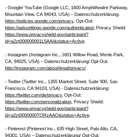
- Google/ YouTube (Google LLC, 1600 Amphitheatre Parkway,
Mountain View, CA 94043, USA) – Datenschutzerklärung:
https://policies.google.com/privacy
, Opt-Out:
https://adssettings.google.com/authenticated
, Privacy Shield:
https://www.privacyshield.gov/participant?
id=a2zt000000001L5AAI&status=Active
.
- Instagram (Instagram Inc., 1601 Willow Road, Menlo Park,
CA, 94025, USA) – Datenschutzerklärung/ Opt-Out:
http://instagram.com/about/legal/privacy/
.
- Twitter (Twitter Inc., 1355 Market Street, Suite 900, San
Francisco, CA 94103, USA) - Datenschutzerklärung:
https://twitter.com/de/privacy
, Opt-Out:
https://twitter.com/personalization
, Privacy Shield:
https://www.privacyshield.gov/participant?
id=a2zt0000000TORzAAO&status=Active
.
- Pinterest (Pinterest Inc., 635 High Street, Palo Alto, CA,
94301, USA) – Datenschutzerklärung/ Opt-Out: