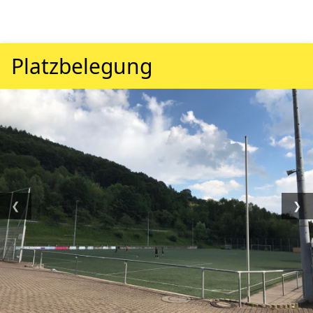
Platzbelegung
❮
❯