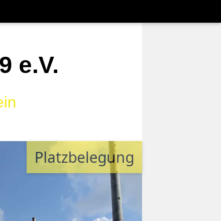
 e.V.
ein
Platzbelegung